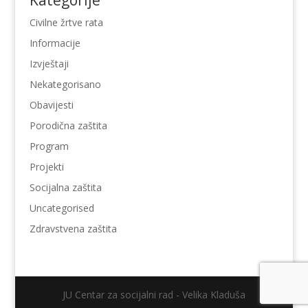
Civilne žrtve rata
Informacije
Izvještaji
Nekategorisano
Obavijesti
Porodična zaštita
Program
Projekti
Socijalna zaštita
Uncategorised
Zdravstvena zaštita
JU Centar za socijalni rad - Velika Kladuša