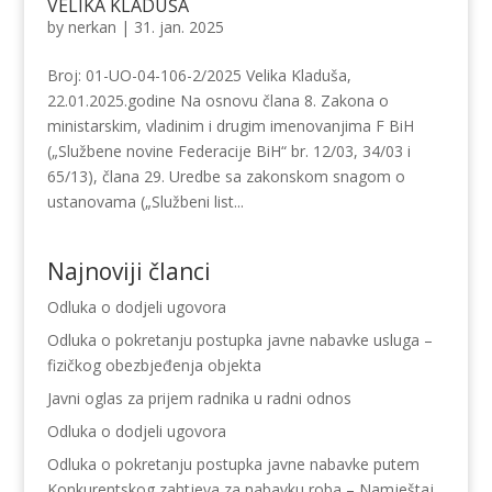
VELIKA KLADUŠA
by
nerkan
|
31. jan. 2025
Broj: 01-UO-04-106-2/2025 Velika Kladuša,
22.01.2025.godine Na osnovu člana 8. Zakona o
ministarskim, vladinim i drugim imenovanjima F BiH
(„Službene novine Federacije BiH“ br. 12/03, 34/03 i
65/13), člana 29. Uredbe sa zakonskom snagom o
ustanovama („Službeni list...
Najnoviji članci
Odluka o dodjeli ugovora
Odluka o pokretanju postupka javne nabavke usluga –
fizičkog obezbjeđenja objekta
Javni oglas za prijem radnika u radni odnos
Odluka o dodjeli ugovora
Odluka o pokretanju postupka javne nabavke putem
Konkurentskog zahtjeva za nabavku roba – Namještaj