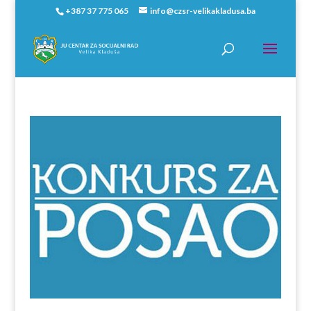
+387 37 775 065
info@czsr-velikakladusa.ba