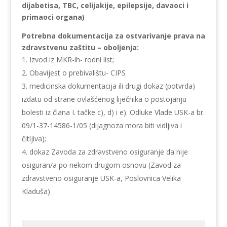
dijabetisa, TBC, celijakije, epilepsije, davaoci i
primaoci organa)
Potrebna dokumentacija za ostvarivanje prava na
zdravstvenu zaštitu – oboljenja:
Izvod iz MKR-ih- rodni list;
Obavijest o prebivalištu- CIPS
medicinska dokumentacija ili drugi dokaz (potvrda)
izdatu od strane ovlašćenog liječnika o postojanju
bolesti iz člana I. tačke c), d) i e). Odluke Vlade USK-a br.
09/1-37-14586-1/05 (dijagnoza mora biti vidljiva i
čitljiva);
dokaz Zavoda za zdravstveno osiguranje da nije
osiguran/a po nekom drugom osnovu (Zavod za
zdravstveno osiguranje USK-a, Poslovnica Velika
Kladuša)