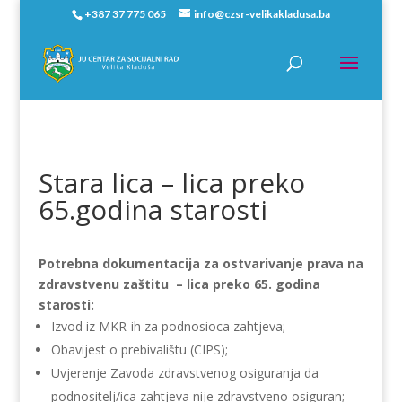
+387 37 775 065
info@czsr-velikakladusa.ba
Stara lica – lica preko
65.godina starosti
Potrebna dokumentacija za ostvarivanje prava na
zdravstvenu zaštitu – lica preko 65. godina
starosti:
Izvod iz MKR-ih za podnosioca zahtjeva;
Obavijest o prebivalištu (CIPS);
Uvjerenje Zavoda zdravstvenog osiguranja da
podnositelj/ica zahtjeva nije zdravstveno osiguran;