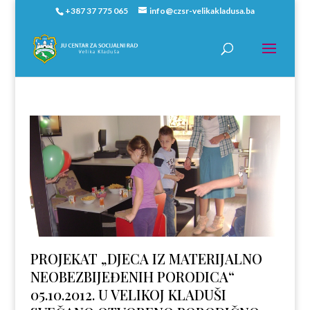
+387 37 775 065
info@czsr-velikakladusa.ba
PROJEKAT „DJECA IZ MATERIJALNO
NEOBEZBIJEĐENIH PORODICA“
05.10.2012. U VELIKOJ KLADUŠI