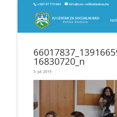
+387 37 775 065
info@czsr-velikakladusa.ba
NA
66017837_1391665
16830720_n
5. jul. 2019