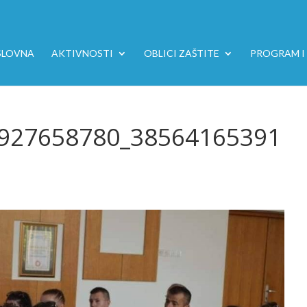
SLOVNA
AKTIVNOSTI
OBLICI ZAŠTITE
PROGRAM I 
927658780_38564165391