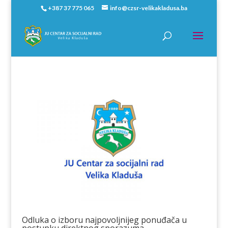
+387 37 775 065
info@czsr-velikakladusa.ba
Odluka o izboru najpovoljnijeg ponuđača u
postupku direktnog sporazuma