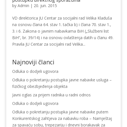
by
Admin
|
20. jun. 2015
VD direktorica JU Centar za socijalni rad Velika Kladuša
na osnovu člana 64. stav 1. tačka b) i člana 70. stav 1.,
3. i 6. Zakona o javnim nabavkama BiH („Službeni list
BiH“, br. 39/14) i na osnovu ovlaštenja datih u članu 49.
Pravila JU Centar za socijalni rad Velika...
Najnoviji članci
Odluka o dodjeli ugovora
Odluka o pokretanju postupka javne nabavke usluga –
fizičkog obezbjeđenja objekta
Javni oglas za prijem radnika u radni odnos
Odluka o dodjeli ugovora
Odluka o pokretanju postupka javne nabavke putem
Konkurentskog zahtjeva za nabavku roba – Namještaj
za spavaću sobu, trepezariju i dnevni borakavak za