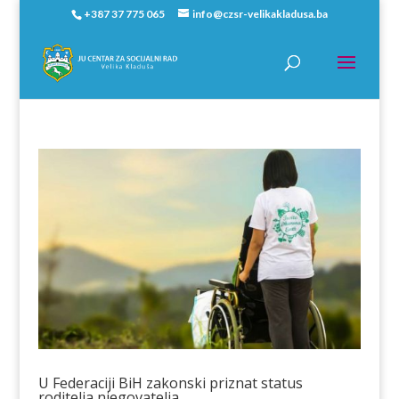
+387 37 775 065
info@czsr-velikakladusa.ba
U Federaciji BiH zakonski priznat status
roditelja njegovatelja