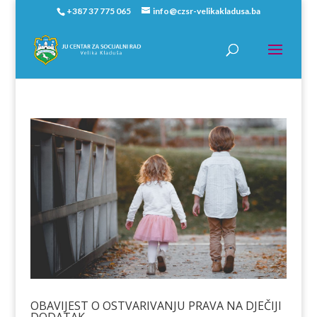
+387 37 775 065
info@czsr-velikakladusa.ba
OBAVIJEST O OSTVARIVANJU PRAVA NA DJEČIJI
DODATAK