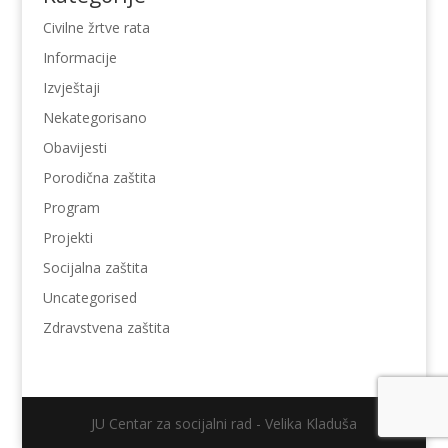
Civilne žrtve rata
Informacije
Izvještaji
Nekategorisano
Obavijesti
Porodična zaštita
Program
Projekti
Socijalna zaštita
Uncategorised
Zdravstvena zaštita
JU Centar za socijalni rad - Velika Kladuša