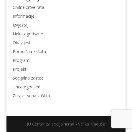
Civilne žrtve rata
Informacije
Izvještaji
Nekategorisano
Obavijesti
Porodična zaštita
Program
Projekti
Socijalna zaštita
Uncategorised
Zdravstvena zaštita
JU Centar za socijalni rad - Velika Kladuša