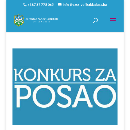
+387 37 775 065
info@czsr-velikakladusa.ba