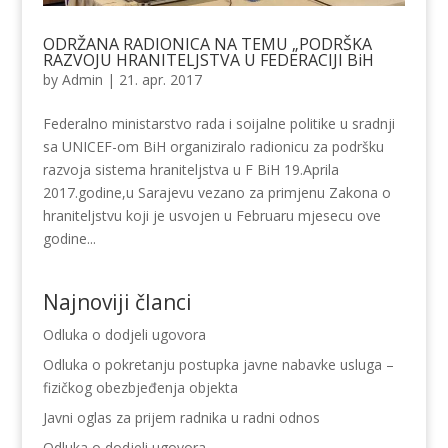
ODRŽANA RADIONICA NA TEMU „PODRŠKA
RAZVOJU HRANITELJSTVA U FEDERACIJI BiH
by
Admin
|
21. apr. 2017
Federalno ministarstvo rada i soijalne politike u sradnji
sa UNICEF-om BiH organiziralo radionicu za podršku
razvoja sistema hraniteljstva u F BiH 19.Aprila
2017.godine,u Sarajevu vezano za primjenu Zakona o
hraniteljstvu koji je usvojen u Februaru mjesecu ove
godine...
Najnoviji članci
Odluka o dodjeli ugovora
Odluka o pokretanju postupka javne nabavke usluga –
fizičkog obezbjeđenja objekta
Javni oglas za prijem radnika u radni odnos
Odluka o dodjeli ugovora