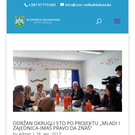
+387 37 775 065
info@czsr-velikakladusa.ba
ODRŽAN OKRUGLI STO PO PROJEKTU „MLADI I
ZAJEDNICA-IMAŠ PRAVO DA ZNAŠ“
by
Admin
|
28. apr. 2017