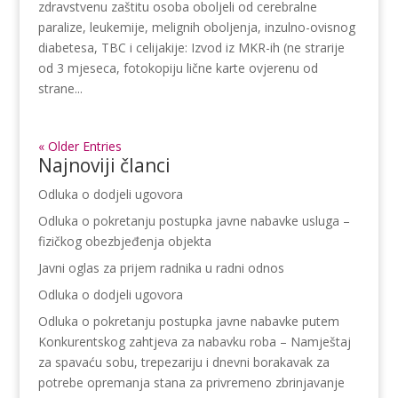
zdravstvenu zaštitu osoba oboljeli od cerebralne
paralize, leukemije, melignih oboljenja, inzulno-ovisnog
diabetesa, TBC i celijakije: Izvod iz MKR-ih (ne strarije
od 3 mjeseca, fotokopiju lične karte ovjerenu od
strane...
« Older Entries
Najnoviji članci
Odluka o dodjeli ugovora
Odluka o pokretanju postupka javne nabavke usluga –
fizičkog obezbjeđenja objekta
Javni oglas za prijem radnika u radni odnos
Odluka o dodjeli ugovora
Odluka o pokretanju postupka javne nabavke putem
Konkurentskog zahtjeva za nabavku roba – Namještaj
za spavaću sobu, trepezariju i dnevni borakavak za
potrebe opremanja stana za privremeno zbrinjavanje