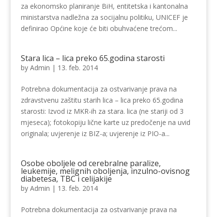
za ekonomsko planiranje BiH, entitetska i kantonalna
ministarstva nadležna za socijalnu politiku, UNICEF je
definirao Općine koje će biti obuhvaćene trećom...
Stara lica – lica preko 65.godina starosti
by
Admin
|
13. feb. 2014
Potrebna dokumentacija za ostvarivanje prava na
zdravstvenu zaštitu starih lica – lica preko 65.godina
starosti: Izvod iz MKR-ih za stara. lica (ne stariji od 3
mjeseca); fotokopiju lične karte uz predočenje na uvid
originala; uvjerenje iz BIZ-a; uvjerenje iz PIO-a...
Osobe oboljele od cerebralne paralize,
leukemije, melignih oboljenja, inzulno-ovisnog
diabetesa, TBC i celijakije
by
Admin
|
13. feb. 2014
Potrebna dokumentacija za ostvarivanje prava na