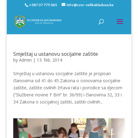
+387 37 775 065
info@czsr-velikakladusa.ba
Smještaj u ustanovu socijalne zaštite
by
Admin
|
13. feb. 2014
Smještaj u ustanovu socijalne zaštite je propisan
članovima od 41 do 45 Zakona o osnovama socijalne
zaštite, zaštite civilnih žrtava rata i porodice sa djecom
(“Službene novine F BiH” br. 36/99) i članovima 32, 33 i
34 Zakona o socijalnoj zaštiti, zaštiti civilnih...