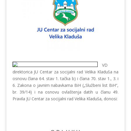
VD
direktorica JU Centar za socijalni rad Velika Kladuša na
osnovu člana 64. stav 1. tačka b) i člana 70. stav 1., 3. i
6. Zakona o javnim nabavkama BiH („Službeni list BiH“,
br. 39/14) i na osnovu ovlaštenja datih u članu 49.
Pravila JU Centar za socijalni rad Velika Kladuša, donosi: