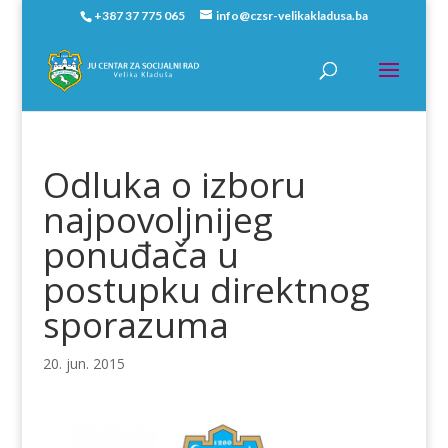
+387 37 775 065
info@czsr-velikakladusa.ba
Odluka o izboru
najpovoljnijeg
ponuđača u
postupku direktnog
sporazuma
20. jun. 2015