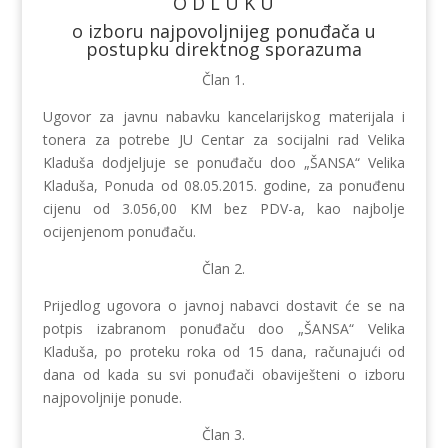
O D L U K U
o izboru najpovoljnijeg ponuđača u
postupku direktnog sporazuma
Član 1.
Ugovor za javnu nabavku kancelarijskog materijala i
tonera za potrebe JU Centar za socijalni rad Velika
Kladuša dodjeljuje se ponuđaču doo „ŠANSA“ Velika
Kladuša, Ponuda od 08.05.2015. godine, za ponuđenu
cijenu od 3.056,00 KM bez PDV-a, kao najbolje
ocijenjenom ponuđaču.
Član 2.
Prijedlog ugovora o javnoj nabavci dostavit će se na
potpis izabranom ponuđaču doo „ŠANSA“ Velika
Kladuša, po proteku roka od 15 dana, računajući od
dana od kada su svi ponuđači obaviješteni o izboru
najpovoljnije ponude.
Član 3.