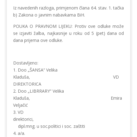
Iz navedenih razloga, primjenom člana 64. stav. 1. tačka
b) Zakona o javnim nabavkama BiH.
POUKA O PRAVNOM LIJEKU: Protiv ove odluke može
se izjaviti žalba, najkasnije u roku od 5 (pet) dana od
dana prijema ove odluke.
Dostavljeno:
1. Doo „ŠANSA“ Velika
Kladuša, VD
DIREKTORICA
2. Doo „LIBRRARY“ Velika
Kladuša, Emira
Veljačić
3. VD
direktorici,
dipl.mng. u soc.politici i soc. zaštiti
4. a/a.