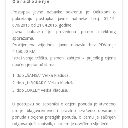
O b r a zl o ž e nj e
Postupak javne nabavke pokrenut je Odlukom o
pokretanju postupka javne nabavke broj: 01-14-
670/2015 od 21.04.2015. godine.
Javna nabavka je provedena putem direktnog
sporazuma.
Procijenjena vrijednost javne nabavke bez PDV-a je
4.150,00 KM.
Istraživanje tržišta, pismeni zahtjev – prijedlog cijena
upućen je ponuđačima:
doo „ŠANSA“ Velika Kladuša,
doo „LIBRRARY“ Velika Kladuša i
doo „OKLLI“ Velika Kladuša.
U postupku po zapisniku o ocjeni ponuda je utvrđeno
da je blagovremeno i pravilno izvršeno otvaranje
ponuda i ocjena pristiglih ponuda, o čemu je sačinjen
odgovarajući zapisnik, u kojem je utvrđeno sljedeće: