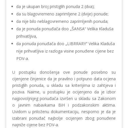
da je ukupan broj pristiglih ponuda 2 (dva);
da su blagovremeno zaprimljene 2 (dvije) ponude;
da nije bilo neblagovremeno zaprimljenih ponuda;
da je ponuda ponuđača doo „ŠANSA“ Velika Kladuša
prihvatljiva,
da ponuda ponuđača doo „LIBRRARY“ Velika Kladuša
nije prihvatljiva iz razloga visine ponuđene cijene bez
PDV-a.
U postupku donošenja ove ponude posebno su
cijenjene činjenice da je pravilno i potpuno data ocjena
pristiglih ponuda, u skladu sa kriterijima iz zahtjeva i
poziva. Naime, u postupku je ocijenjeno da je izbor
najpovoljnijeg ponuđača izvršen u skladu sa Zakonom
o javnim nabavkama BiH i podzakonskim aktima.
Uvidom u priloženu dokumentaciju, nesporno je da je
izabrani ponuđač najbolje ocijenjen zbog ponuđene
najniže cijene bez PDV-a.