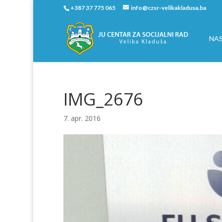
+387 37 775 065
info@czsr-velikakladusa.ba
NA
IMG_2676
7. apr. 2016