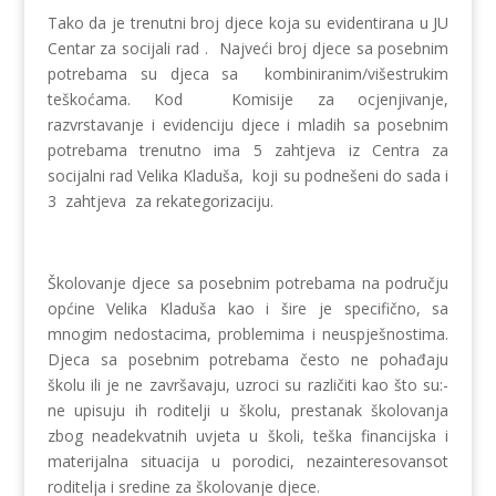
Tako da je trenutni broj djece koja su evidentirana u JU
Centar za socijali rad . Najveći broj djece sa posebnim
potrebama su djeca sa kombiniranim/višestrukim
teškoćama. Kod Komisije za ocjenjivanje,
razvrstavanje i evidenciju djece i mladih sa posebnim
potrebama trenutno ima 5 zahtjeva iz Centra za
socijalni rad Velika Kladuša, koji su podnešeni do sada i
3 zahtjeva za rekategorizaciju.
Školovanje djece sa posebnim potrebama na području
općine Velika Kladuša kao i šire je specifično, sa
mnogim nedostacima, problemima i neuspješnostima.
Djeca sa posebnim potrebama često ne pohađaju
školu ili je ne završavaju, uzroci su različiti kao što su:-
ne upisuju ih roditelji u školu, prestanak školovanja
zbog neadekvatnih uvjeta u školi, teška financijska i
materijalna situacija u porodici, nezainteresovansot
roditelja i sredine za školovanje djece.