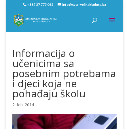
+387 37 775 065
info@czsr-velikakladusa.ba
Informacija o
učenicima sa
posebnim potrebama
i djeci koja ne
pohađaju školu
2. feb. 2014