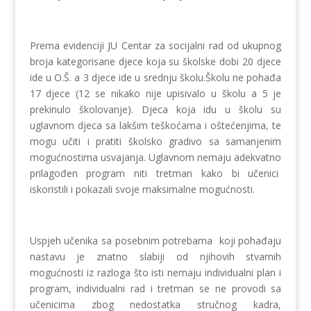
Prema evidenciji JU Centar za socijalni rad od ukupnog
broja kategorisane djece koja su školske dobi 20 djece
ide u O.Š. a 3 djece ide u srednju školu.Školu ne pohađa
17 djece (12 se nikako nije upisivalo u školu a 5 je
prekinulo školovanje). Djeca koja idu u školu su
uglavnom djeca sa lakšim teškoćama i oštećenjima, te
mogu učiti i pratiti školsko gradivo sa samanjenim
mogućnostima usvajanja. Uglavnom nemaju adekvatno
prilagođen program niti tretman kako bi učenici
iskoristili i pokazali svoje maksimalne mogućnosti.
Uspjeh učenika sa posebnim potrebama koji pohađaju
nastavu je znatno slabiji od njihovih stvarnih
mogućnosti iz razloga što isti nemaju individualni plan i
program, individualni rad i tretman se ne provodi sa
učenicima zbog nedostatka stručnog kadra,