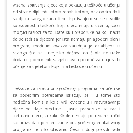
vršena ispitivanja djece koja pokazuju teškoće u učenju
od strane dipl. edukatora-rehabilitatora, bez obzira da li
su djeca kategorisana ili ne. Ispitivanjem su se utvrdile
sposobnosti i teškoće koje djeca imaju u učenju, kao i
mogući razlozi za to. Date su i preporuke na koji način
da se radi sa djecom jer ista nemaju prilagođeni plan i
program, međutim ovakva saradnja je oslabljena iz
razloga što se nerjetko dešava da škole ne traže
dodatnu pomoć niti savjetodavnu pomoć za dalji rad i
učenje sa djetetom koje ima teškoće u učenju.
Teškoće za izradu prilagođenog programa za učenike
sa posebnim potrebama iskazuju se i u tome što
nadležna komisija koja vrši evidenciju i razvrstavanje
djece ne daje precizne i jasne preporuke za rad i
tretmane djece, a kako škole nemaju potreban stručni
kadar izrada i primjenjivanje prilagođenog edukativnog
programa je vrlo otežana. Česti i dugi prekidi rada