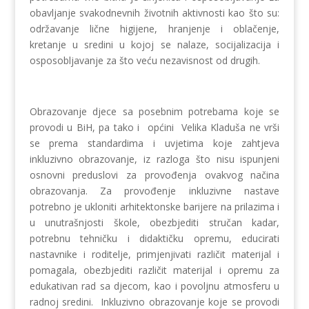
obavljanje svakodnevnih životnih aktivnosti kao što su:
održavanje lične higijene, hranjenje i oblačenje,
kretanje u sredini u kojoj se nalaze, socijalizacija i
osposobljavanje za što veću nezavisnost od drugih.
Obrazovanje djece sa posebnim potrebama koje se
provodi u BiH, pa tako i općini Velika Kladuša ne vrši
se prema standardima i uvjetima koje zahtjeva
inkluzivno obrazovanje, iz razloga što nisu ispunjeni
osnovni preduslovi za provođenja ovakvog načina
obrazovanja. Za provođenje inkluzivne nastave
potrebno je ukloniti arhitektonske barijere na prilazima i
u unutrašnjosti škole, obezbjediti stručan kadar,
potrebnu tehničku i didaktičku opremu, educirati
nastavnike i roditelje, primjenjivati različit materijal i
pomagala, obezbjediti različit materijal i opremu za
edukativan rad sa djecom, kao i povoljnu atmosferu u
radnoj sredini. Inkluzivno obrazovanje koje se provodi