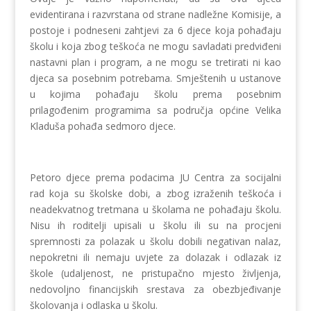
evidentirana i razvrstana od strane nadležne Komisije, a
postoje i podneseni zahtjevi za 6 djece koja pohađaju
školu i koja zbog teškoća ne mogu savladati predviđeni
nastavni plan i program, a ne mogu se tretirati ni kao
djeca sa posebnim potrebama. Smještenih u ustanove
u kojima pohađaju školu prema posebnim
prilagođenim programima sa područja općine Velika
Kladuša pohađa sedmoro djece.
Petoro djece prema podacima JU Centra za socijalni
rad koja su školske dobi, a zbog izraženih teškoća i
neadekvatnog tretmana u školama ne pohađaju školu.
Nisu ih roditelji upisali u školu ili su na procjeni
spremnosti za polazak u školu dobili negativan nalaz,
nepokretni ili nemaju uvjete za dolazak i odlazak iz
škole (udaljenost, ne pristupačno mjesto življenja,
nedovoljno financijskih srestava za obezbjeđivanje
školovanja i odlaska u školu.