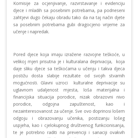
Komisije za ocjenjivanje, razvrstavanje i evidenciju
djece i mladih sa posebnim potrebama, pa podneseni
zahtjevi dugo čekaju obradu tako da na taj način djete
sa posebnim potrebama gubi dragocjeno vrijeme za
učenje i napredak.
Pored djece koja imaju izražene razvojne teškoće, u
velikoj mjeri prisutna je i kulturalana deprivacija, koja
daje sliku djece sa teškoćama u učenju i takva djeca
postižu dosta slabije rezultate od svojih stvarnih
mogućnosti. Glavni uzroci kulturalne deprivacije su
uglavnom udaljenost mjesta, loša materijalna i
financijska situacija porodice, nizak obrazovni nivo
porodice, odgojna zapuštenost, kao i
nezainteresovanost za učenje. Sve ovo doprinosi lošem
odgoju i obrazovanju učenika, postizanju lošeg
uspjeha, kao i cjelokupnog društvenog funkcionisanja,
te je potrebno raditi na prevenciji i sanaciji ovakvih