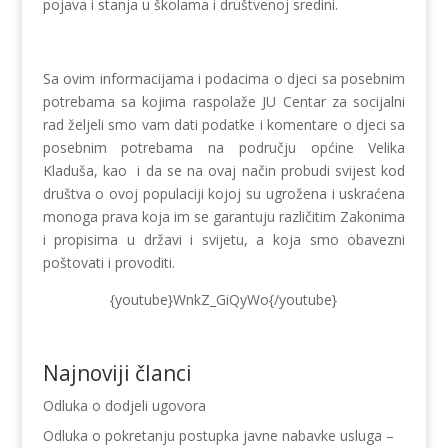
pojava i stanja u školama i društvenoj sredini.
Sa ovim informacijama i podacima o djeci sa posebnim
potrebama sa kojima raspolaže JU Centar za socijalni
rad željeli smo vam dati podatke i komentare o djeci sa
posebnim potrebama na području općine Velika
Kladuša, kao i da se na ovaj način probudi svijest kod
društva o ovoj populaciji kojoj su ugrožena i uskraćena
monoga prava koja im se garantuju različitim Zakonima
i propisima u državi i svijetu, a koja smo obavezni
poštovati i provoditi.
{youtube}WnkZ_GiQyWo{/youtube}
Najnoviji članci
Odluka o dodjeli ugovora
Odluka o pokretanju postupka javne nabavke usluga –