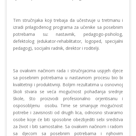
Tim stručnjaka koji trebaja da učestvuje u tretmanu i
izradi prilagođenog programa za učenike sa posebnim
potrebama su: nastavnik, pedagogo-psiholog,
defektolog (edukator-rehabilitator, logoped, specijalni
pedagog), socijalni radnik, direktor i roditelji.
Sa ovakvim načinom rada i stručnjacima uspjeh djece
sa posebnim potrebama u nastavnom procesu bio bi
kvalitetniji i produktivniji. Boljim rezultatima u osnovnoj
školi stvara se veća mogućnost pohađanja srednje
škole, što proizvodi profesionalno orjentisanu i
osposobljenu osobu. Time se smanjuje mogućnost
potrebe i zavisnosti od drugih lica, odnosno stvaramo
osobe koje će biti sposobne obezbjediti sebi sredstva
za život i biti samostalne. Sa ovakvim načinom i radom
sa djecom sa posebnim potrebama i njihovim