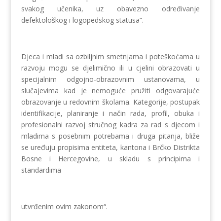
svakog učenika, uz obavezno određivanje
defektološkog i logopedskog statusa“.
Djeca i mladi sa ozbiljnim smetnjama i poteškoćama u
razvoju mogu se djelimično ili u cjelini obrazovati u
specijalnim odgojno-obrazovnim ustanovama, u
slučajevima kad je nemoguće pružiti odgovarajuće
obrazovanje u redovnim školama. Kategorije, postupak
identifikacije, planiranje i način rada, profil, obuka i
profesionalni razvoj stručnog kadra za rad s djecom i
mladima s posebnim potrebama i druga pitanja, bliže
se uređuju propisima entiteta, kantona i Brčko Distrikta
Bosne i Hercegovine, u skladu s principima i
standardima
utvrđenim ovim zakonom“.