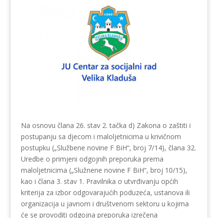
Na osnovu člana 26. stav 2. tačka d) Zakona o zaštiti i
postupanju sa djecom i maloljetnicima u krivičnom
postupku („Službene novine F BiH“, broj 7/14), člana 32.
Uredbe o primjeni odgojnih preporuka prema
maloljetnicima („Služnene novine F BiH“, broj 10/15),
kao i člana 3. stav 1. Pravilnika o utvrđivanju općih
kriterija za izbor odgovarajućih poduzeća, ustanova ili
organizacija u javnom i društvenom sektoru u kojima
će se provoditi odgojna preporuka izrečena