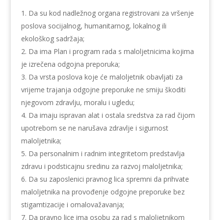
Da su kod nadležnog organa registrovani za vršenje
poslova socijalnog, humanitarnog, lokalnog ili
ekološkog sadržaja;
Da ima Plan i program rada s maloljetnicima kojima
je izrečena odgojna preporuka;
Da vrsta poslova koje će maloljetnik obavljati za
vrijeme trajanja odgojne preporuke ne smiju škoditi
njegovom zdravlju, moralu i ugledu;
Da imaju ispravan alat i ostala sredstva za rad čijom
upotrebom se ne narušava zdravlje i sigurnost
maloljetnika;
Da personalnim i radnim integritetom predstavlja
zdravu i podsticajnu sredinu za razvoj maloljetnika;
Da su zaposlenici pravnog lica spremni da prihvate
maloljetnika na provođenje odgojne preporuke bez
stigamtizacije i omalovažavanja;
Da pravno lice ima osobu za rad s maloljetnikom