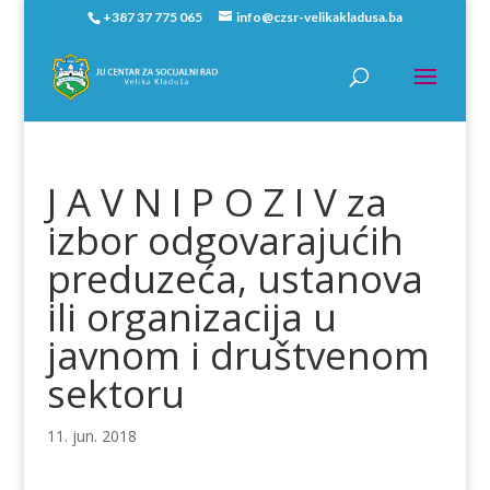
+387 37 775 065
info@czsr-velikakladusa.ba
J A V N I P O Z I V za
izbor odgovarajućih
preduzeća, ustanova
ili organizacija u
javnom i društvenom
sektoru
11. jun. 2018