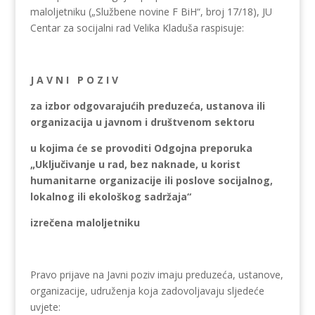
maloljetniku („Službene novine F BiH“, broj 17/18), JU
Centar za socijalni rad Velika Kladuša raspisuje:
J A V N I P O Z I V
za izbor odgovarajućih preduzeća, ustanova ili
organizacija u javnom i društvenom sektoru
u kojima će se provoditi Odgojna preporuka
„Uključivanje u rad, bez naknade, u korist
humanitarne organizacije ili poslove socijalnog,
lokalnog ili ekološkog sadržaja“
izrečena maloljetniku
Pravo prijave na Javni poziv imaju preduzeća, ustanove,
organizacije, udruženja koja zadovoljavaju sljedeće
uvjete: