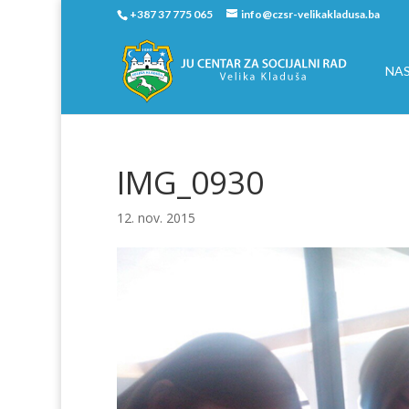
+387 37 775 065
info@czsr-velikakladusa.ba
NA
IMG_0930
12. nov. 2015