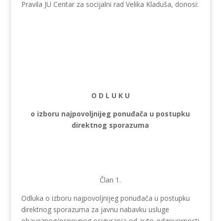
Pravila JU Centar za socijalni rad Velika Kladuša, donosi:
O D L U K U
o izboru najpovoljnijeg ponuđača u postupku
direktnog sporazuma
Član 1.
Odluka o izboru najpovoljnijeg ponuđača u postupku
direktnog sporazuma za javnu nabavku usluge
obaveznog/osnovnog osiguranja od auto-odgovornosti