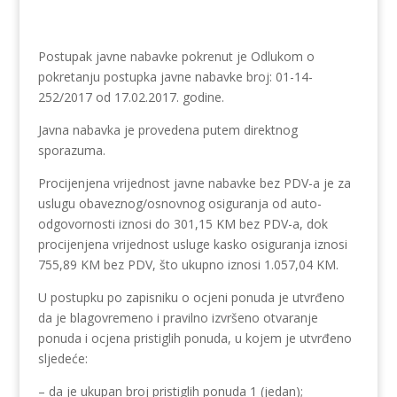
Postupak javne nabavke pokrenut je Odlukom o
pokretanju postupka javne nabavke broj: 01-14-
252/2017 od 17.02.2017. godine.
Javna nabavka je provedena putem direktnog
sporazuma.
Procijenjena vrijednost javne nabavke bez PDV-a je za
uslugu obaveznog/osnovnog osiguranja od auto-
odgovornosti iznosi do 301,15 KM bez PDV-a, dok
procijenjena vrijednost usluge kasko osiguranja iznosi
755,89 KM bez PDV, što ukupno iznosi 1.057,04 KM.
U postupku po zapisniku o ocjeni ponuda je utvrđeno
da je blagovremeno i pravilno izvršeno otvaranje
ponuda i ocjena pristiglih ponuda, u kojem je utvrđeno
sljedeće:
– da je ukupan broj pristiglih ponuda 1 (jedan);