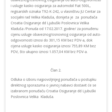
i usluge kasko osiguranja za automobil Fiat 500L,
regisarskih oznaka T92-K-242, u vlasništvu JU Centar za
socijalni rad Velika Kladuša, donijeta je za ponuđača
Croatia Osiguranje dd Ljubuški Poslovnica Velika
Kladuša /Ponuda od 17.02.2017. godine/ za ponuđenu
cijenu usluge obaveznog/osnovnog osiguranja od auto-
odgovornosti iznosi do 301,15 KM bez PDV-a, dok
cijena usluge kasko osiguranja iznosi 755,89 KM bez
PDV, što ukupno iznosi 1.057,04 KM brz PDV-a.
Član 2.
Odluka o izboru najpovoljnijeg ponuđača u postupku
direktnog sporazuma o javnoj nabavci dostavit će se
izabranom ponuđaču Croatia Osiguranje dd Ljubuški
Poslovnica Velika Kladuša.