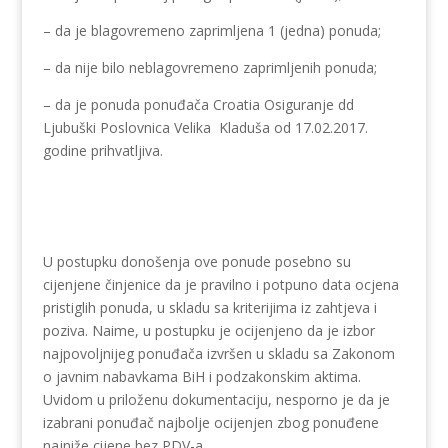
– da je blagovremeno zaprimljena 1 (jedna) ponuda;
– da nije bilo neblagovremeno zaprimljenih ponuda;
– da je ponuda ponuđača Croatia Osiguranje dd
Ljubuški Poslovnica Velika Kladuša od 17.02.2017.
godine prihvatljiva.
U postupku donošenja ove ponude posebno su
cijenjene činjenice da je pravilno i potpuno data ocjena
pristiglih ponuda, u skladu sa kriterijima iz zahtjeva i
poziva. Naime, u postupku je ocijenjeno da je izbor
najpovoljnijeg ponuđača izvršen u skladu sa Zakonom
o javnim nabavkama BiH i podzakonskim aktima.
Uvidom u priloženu dokumentaciju, nesporno je da je
izabrani ponuđač najbolje ocijenjen zbog ponuđene
najniže cijene bez PDV-a.