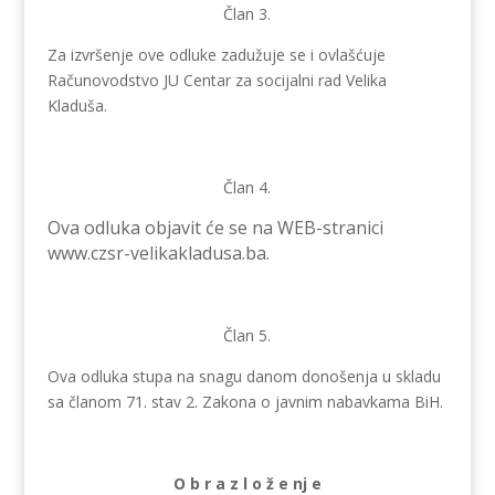
Član 3.
Za izvršenje ove odluke zadužuje se i ovlašćuje
Računovodstvo JU Centar za socijalni rad Velika
Kladuša.
Član 4.
Ova odluka objavit će se na WEB-stranici
www.czsr-velikakladusa.ba.
Član 5.
Ova odluka stupa na snagu danom donošenja u skladu
sa članom 71. stav 2. Zakona o javnim nabavkama BiH.
O b r a z l o ž e nj e