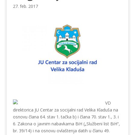
27. feb. 2017
VD
direktorica JU Centar za socijalni rad Velika Kladuša na
osnovu člana 64. stav 1. tačka b) i člana 70. stav 1., 3. i
6. Zakona o javnim nabavkama BiH („Službeni list BiH“,
br. 39/14) i na osnovu ovlaštenja datih u članu 49.