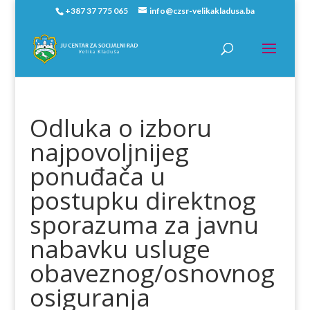
+387 37 775 065
info@czsr-velikakladusa.ba
Odluka o izboru
najpovoljnijeg
ponuđača u
postupku direktnog
sporazuma za javnu
nabavku usluge
obaveznog/osnovnog
osiguranja