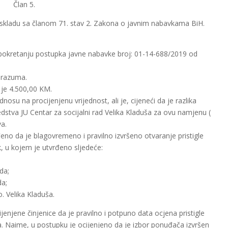
Član 5.
kladu sa članom 71. stav 2. Zakona o javnim nabavkama BiH.
okretanju postupka javne nabavke broj: 01-14-688/2019 od
orazuma.
 je 4.500,00 KM.
su na procijenjenu vrijednost, ali je, cijeneći da je razlika
stva JU Centar za socijalni rad Velika Kladuša za ovu namjenu (
a.
eno da je blagovremeno i pravilno izvršeno otvaranje pristigle
, u kojem je utvrđeno sljedeće:
da;
da;
 Velika Kladuša.
jene činjenice da je pravilno i potpuno data ocjena pristigle
iva. Naime, u postupku je ocijenjeno da je izbor ponuđača izvršen