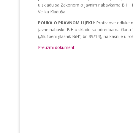
u skladu sa Zakonom o javnim nabavkama BiH i P
Velika Kladuša.
POUKA O PRAVNOM LIJEKU:
Protiv ove odluke m
javne nabavke BiH u skladu sa odredbama člana
(„Službeni glasnik BiH“, br. 39/14), najkasnije u r
Preuzmi dokument