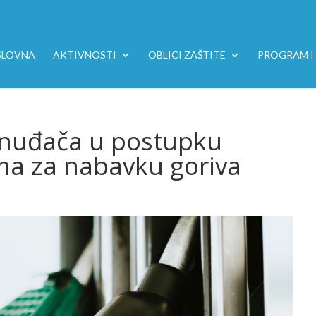
SLOVNA
AKTIVNOSTI
OBLICI ZAŠTITE
PROGRAM I 
onuđača u postupku
ma za nabavku goriva