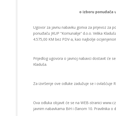
o izboru ponuđača 
Ugovor za javnu nabavku goriva za prijevoz za pot
ponuđaču JKUP “Komunalije” d.o.o. Velika Kladuš
4.575,00 KM bez PDV-a, kao najbolje ocijenjen
Prijedlog ugovora o javnoj nabavci dostavit će s
Kladuša.
Za izvršenje ove odluke zadužuje se i ovlašćuje R
Ova odluka objavit će se na WEB-stranici www.czs
javnim nabavkama BiH i članom 10. Pravilnika o d