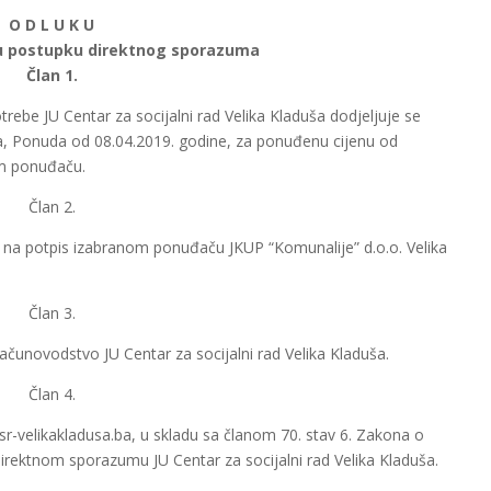
O D L U K U
u postupku direktnog sporazuma
Član 1.
rebe JU Centar za socijalni rad Velika Kladuša dodjeljuje se
a, Ponuda od 08.04.2019. godine, za ponuđenu cijenu od
om ponuđaču.
Član 2.
e na potpis izabranom ponuđaču JKUP “Komunalije” d.o.o. Velika
Član 3.
ačunovodstvo JU Centar za socijalni rad Velika Kladuša.
Član 4.
r-velikakladusa.ba, u skladu sa članom 70. stav 6. Zakona o
irektnom sporazumu JU Centar za socijalni rad Velika Kladuša.