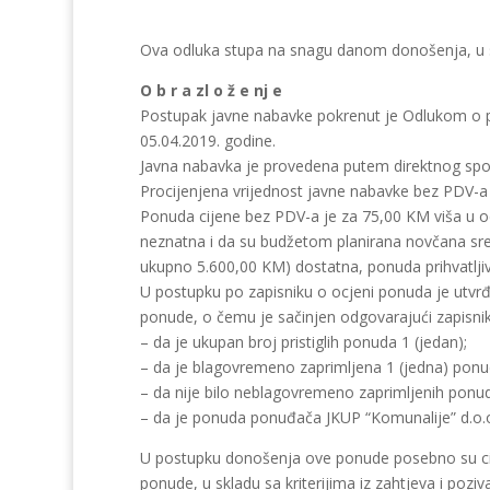
Ova odluka stupa na snagu danom donošenja, u s
O b r a zl o ž e nj e
Postupak javne nabavke pokrenut je Odlukom o p
05.04.2019. godine.
Javna nabavka je provedena putem direktnog sp
Procijenjena vrijednost javne nabavke bez PDV-a
Ponuda cijene bez PDV-a je za 75,00 KM viša u odno
neznatna i da su budžetom planirana novčana sred
ukupno 5.600,00 KM) dostatna, ponuda prihvatljiv
U postupku po zapisniku o ocjeni ponuda je utvrđ
ponude, o čemu je sačinjen odgovarajući zapisnik
– da je ukupan broj pristiglih ponuda 1 (jedan);
– da je blagovremeno zaprimljena 1 (jedna) ponu
– da nije bilo neblagovremeno zaprimljenih ponu
– da je ponuda ponuđača JKUP “Komunalije” d.o.o.
U postupku donošenja ove ponude posebno su cijen
ponude, u skladu sa kriterijima iz zahtjeva i poz