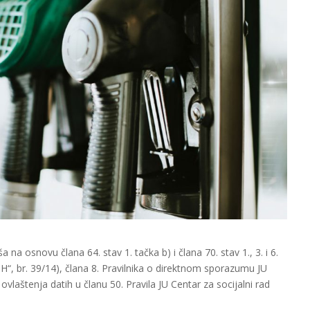
a na osnovu člana 64. stav 1. tačka b) i člana 70. stav 1., 3. i 6.
H“, br. 39/14), člana 8. Pravilnika o direktnom sporazumu JU
ovlaštenja datih u članu 50. Pravila JU Centar za socijalni rad