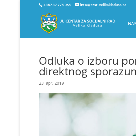
+387 37 775 065
info@czsr-velikakladusa.ba
NA
Odluka o izboru p
direktnog sporazu
23. apr. 2019