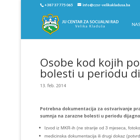
+387 37 775 065
info@czsr-velikakladusa.ba
NA
Osobe kod kojih po
bolesti u periodu di
13. feb. 2014
Potrebna dokumentacija za ostvarivanje pra
sumnja na zarazne bolesti u periodu dijagnost
Izvod iz MKR-ih (ne strarije od 3 mjeseca, fotok
medicinska dokumentacija ili drugi dokaz (potvrd