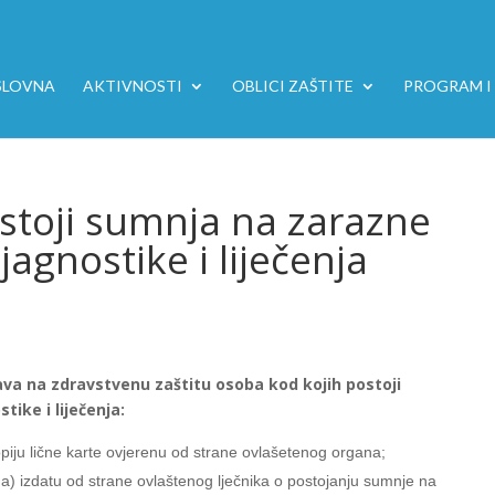
SLOVNA
AKTIVNOSTI
OBLICI ZAŠTITE
PROGRAM I 
stoji sumnja na zarazne
jagnostike i liječenja
va na zdravstvenu zaštitu osoba kod kojih postoji
ike i liječenja:
opiju lične karte ovjerenu od strane ovlašetenog organa;
a) izdatu od strane ovlaštenog lječnika o postojanju sumnje na