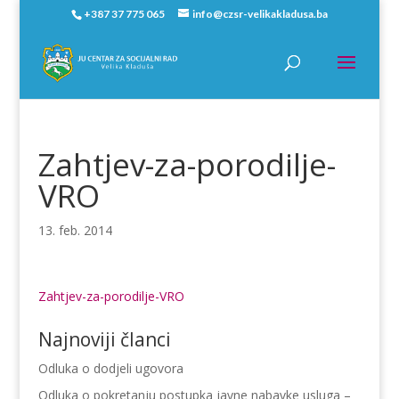
+387 37 775 065
info@czsr-velikakladusa.ba
Zahtjev-za-porodilje-
VRO
13. feb. 2014
Zahtjev-za-porodilje-VRO
Najnoviji članci
Odluka o dodjeli ugovora
Odluka o pokretanju postupka javne nabavke usluga –