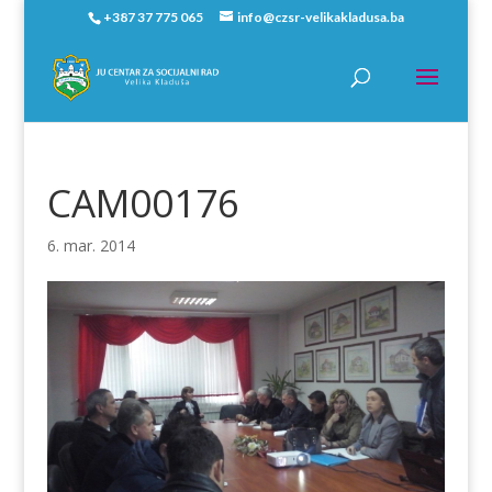
+387 37 775 065
info@czsr-velikakladusa.ba
CAM00176
6. mar. 2014