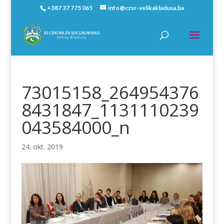
+387 37 775 065
info@czsr-velikakladusa.ba
73015158_264954376
8431847_1131110239
043584000_n
24. okt. 2019