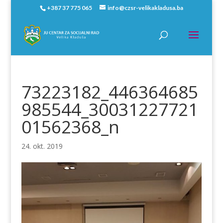
+387 37 775 065
info@czsr-velikakladusa.ba
73223182_446364685
985544_30031227721
01562368_n
24. okt. 2019