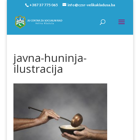
+387 37 775 065
info@czsr-velikakladusa.ba
javna-huninja-
ilustracija