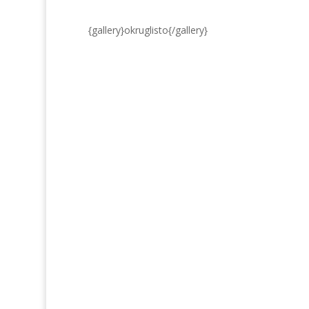
{gallery}okruglisto{/gallery}