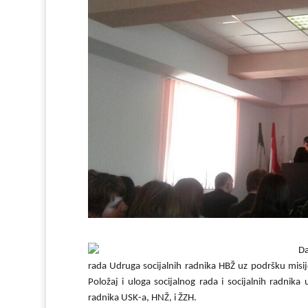
D
rada Udruga socijalnih radnika HBŽ uz podršku misij
Položaj i uloga socijalnog rada i socijalnih radnika
radnika USK-a, HNŽ, i ŽZH.