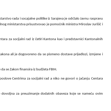
stvo rada i socajalne politike iz Sarajeva je održalo Javnu raspravu
lnog ministarstva prisustvovao je pomoćnik ministra Miroslav Jurišić i
entara za socijalni rad iz četiri Kantona kao i predstavnici Kantonalnih
kona ali je dogovoreno da se pismeno dostave prijedlozi, izmjene i
že da se Zakon finansira iz budžeta FBIH.
oslove Centrima za socijalni rad a niko ne govori o jačanju Centara
ije dovoljna za preuzimanje dodatnih obaveza koje se nameću ovim