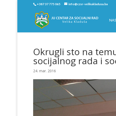
+387 37 775 065
info@czsr-velikakladusa.ba
NA
Okrugli sto na temu
socijalnog rada i so
24. mar. 2016