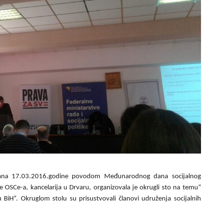
ana 17.03.2016.godine povodom Međunarodnog dana socijalnog
e OSCe-a, kancelarija u Drvaru, organizovala je okrugli sto na temu“
 u BiH“. Okruglom stolu su prisustvovali članovi udruženja socijalnih