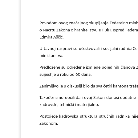
Povodom ovog značajnog okupljanja Federalno ministar
o Nacrtu Zakona o hraniteljstvu u FBiH. Ispred Federa
Edmira Aščić.
U Javnoj raspravi su učestvovali i socijalni radnici C
ministarstva.
Predložene su određene izmjene pojedinih članova Za
sugestije u roku od 60 dana.
Zanimljivo je u diskusiji bilo da sva četiri kantona tra
Također smo uočili da i ovaj Zakon donosi dodatne p
kadrovski, tehnički i materijalno.
Postojeće kadrovska struktura stručnih radnika n
Zakonom.