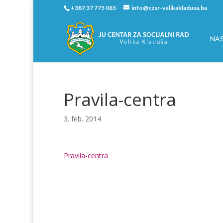
+387 37 775 065
info@czsr-velikakladusa.ba
NA
Pravila-centra
3. feb. 2014
Pravila-centra